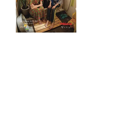
​旗揚げ公演
焚きびび no.1
​「溶けたアイスの
ひとしずくの中にだって
踊る私はいる」
作・演出 益山貴司
2024年9月13日(金)〜16日(月・祝)
diggin studio(東京・原宿)
公演詳細 >